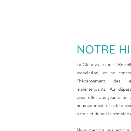
NOTRE HI
La Clé a vu le jour à Bruxe
association, en se concen
l'hébergement des e
malentendants. Au départ
pour offrir aux jeunes un 
nous sommes très vite deve
à tous et durant la semaine 
Nous menons nos actions 