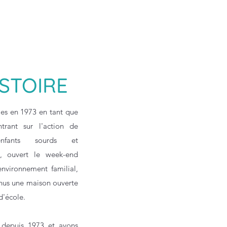
STOIRE
lles en 1973 en tant que
trant sur l'action de
nfants sourds et
, ouvert le week-end
environnement familial,
nus une maison ouverte
d'école.
depuis 1973 et avons