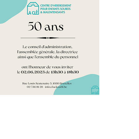
© 2026 par La Clé ASBL et
©
Rue Louis Scutenaire 5, 1030 Schaerbeek
02 736 81 28
-
info@lacleasbl.be
RPM Bruxelles-Capitale - BCE
0413028176
IBAN BE02
2100 6213 7040