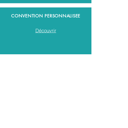
CONVENTION PERSONNALISEE
Découvrir
© 2026 par La Clé ASBL et
©
Rue Louis Scutenaire 5, 1030 Schaerbeek
02 736 81 28
-
info@lacleasbl.be
RPM Bruxelles-Capitale - BCE
0413028176
IBAN BE02
2100 6213 7040