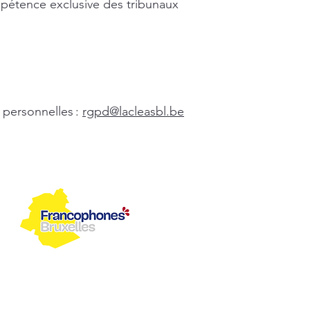
ompétence exclusive des tribunaux
 personnelles :
rgpd@lacleasbl.be