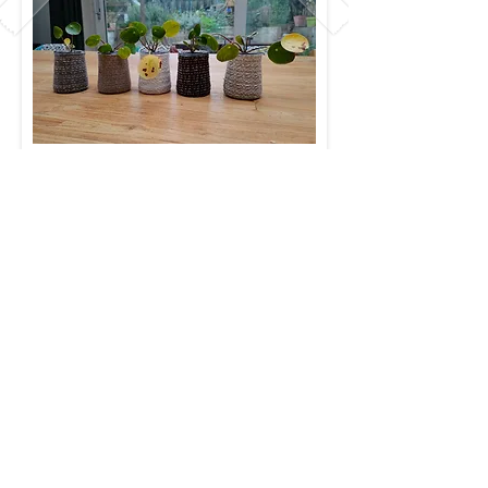
En 2022, La Clé a hébergé 22 enfants,
jeunes filles et garçons sourds, âgés
entre 5 et 21 ans.
RA 2022
2021